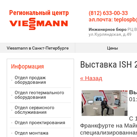
Региональный центр
(812) 633-00-33
эл.почта: teplospb
Инженерное бюро
РЦ В
ул.Курляндская, д.49
Viessmann в Санкт-Петербурге
Цены
Выставка ISH 
Информация
Отдел продаж
« Назад
оборудования
Вы
Отдел геотермального
оборудования
01
Отдел сервисного
обслуживания
С 
Отдел проектирования
Франкфурте на Май
специализированная
Отдел монтажа