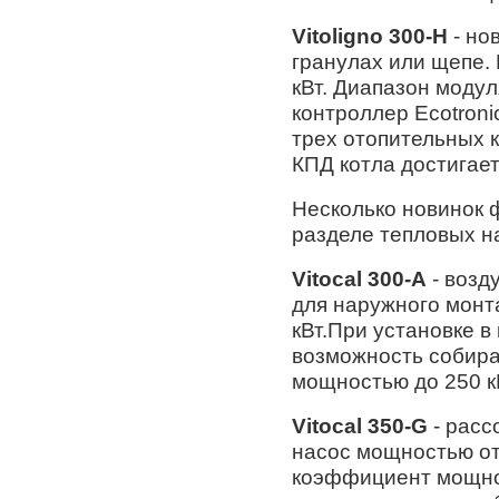
Vitoligno 300-H
- но
гранулах или щепе. 
кВт. Диапазон модул
контроллер Ecotroni
трех отопительных 
КПД котла достигае
Несколько новинок 
разделе тепловых н
Vitocal 300-A
- возд
для наружного монт
кВт.При установке в
возможность собира
мощностью до 250 к
Vitocal 350-G
- расс
насос мощностью от 
коэффициент мощно