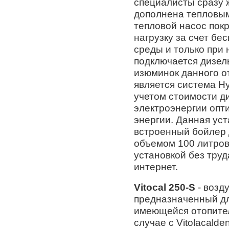
специалисты сразу ж
дополнена тепловы
тепловой насос пок
нагрузку за счет б
среды и только при
подключается дизел
изюминок данного о
является система Hyb
учетом стоимости д
электроэнергии опт
энергии. Данная уст
встроенный бойлер 
объемом 100 литров 
установкой без тру
интернет.
Vitocal 250-S
- возд
предназначенный д
имеющейся отопител
случае с Vitolacald