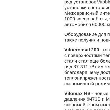
ряд установок Vitob
установки составляет
Межсервисный инте
1000 часов работы, 
автомобиля 60000 к
Оборудование для 
также получили нови
Vitocrossal 200
- га
с поверхностями т
стали стал еще бол
ряд 87-311 кВт име
благодаря чему дост
теплонапряженность
экономичный режим
Vitomax HS
- новые
давления (M73B и M
экономайзером име