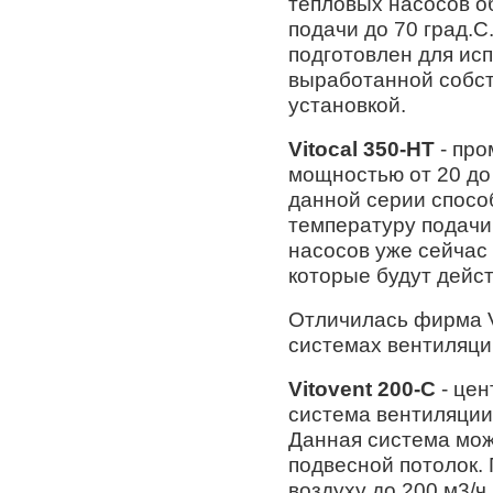
тепловых насосов о
подачи до 70 град.С
подготовлен для ис
выработанной собс
установкой.
Vitocal 350-HT
- про
мощностью от 20 до
данной серии спосо
температуру подачи 
насосов уже сейчас
которые будут дейст
Отличилась фирма V
системах вентиляци
Vitovent 200-C
- цен
система вентиляции
Данная система мож
подвесной потолок.
воздуху до 200 м3/ч