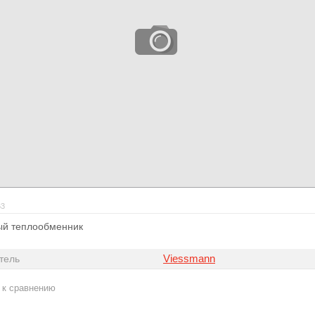
63
ый теплообменник
Viessmann
тель
 к сравнению