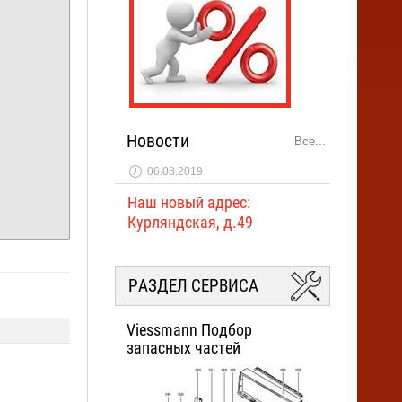
Новинка:
Спецпредложение:
Новости
Все...
Результатов на странице:
06.08.2019
Наш новый адрес:
Курляндская, д.49
Найти товар
РАЗДЕЛ СЕРВИСА
Viessmann Подбор
запасных частей