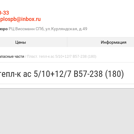
0-33
eplospb@inbox.ru
бюро
РЦ Виссманн СПб, ул.Курляндская, д.49
Цены
Информация
апасные части
/ Пласт. тепл-к ac 5/10+12/7 B57-238 (180)
тепл-к ac 5/10+12/7 B57-238 (180)