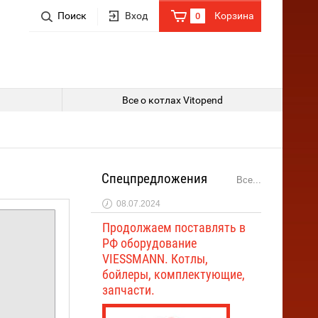
Поиск
Поиск по параметрам
Вход
Корзина
0
Сумма заказа:
Цена
0 р.
от
до
Артикул:
Все о котлах Vitopend
Текст:
Спецпредложения
Все...
Выберите категорию:
08.07.2024
Продолжаем поставлять в
РФ оборудование
Артикул:
VIESSMANN. Котлы,
бойлеры, комплектующие,
запчасти.
Производитель: