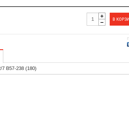
В КОРЗ
П
/7 B57-238 (180)