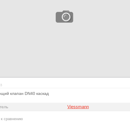
93
щий клапан DN40 каскад
Viessmann
тель
 к сравнению