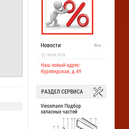
Новинка:
Спецпредложение:
Новости
Все...
Результатов на странице:
06.08.2019
Наш новый адрес:
Курляндская, д.49
Найти товар
РАЗДЕЛ СЕРВИСА
Viessmann Подбор
запасных частей