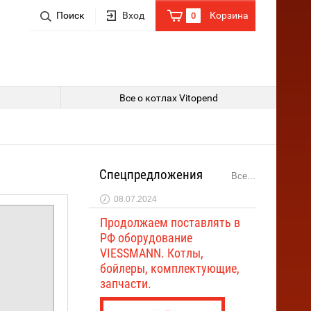
Поиск
Поиск по параметрам
Вход
Корзина
0
Сумма заказа:
Цена
0 р.
от
до
Артикул:
Все о котлах Vitopend
Текст:
Спецпредложения
Все...
Выберите категорию:
08.07.2024
Продолжаем поставлять в
РФ оборудование
Артикул:
VIESSMANN. Котлы,
бойлеры, комплектующие,
запчасти.
Производитель: