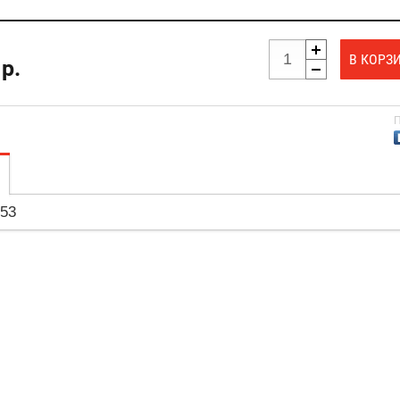
В КОРЗ
р.
П
353