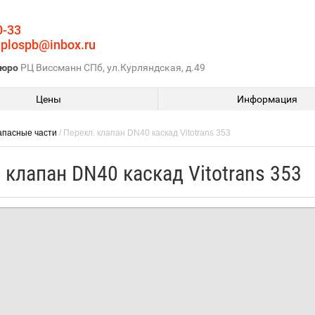
0-33
eplospb@inbox.ru
бюро
РЦ Виссманн СПб, ул.Курляндская, д.49
Цены
Информация
апасные части
/ Перекл. клапан DN40 каскад Vitotrans 353
 клапан DN40 каскад Vitotrans 353